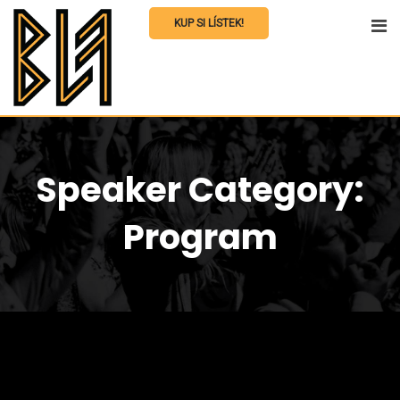
Skip
KUP SI LÍSTEK!
to
content
Speaker Category:
Program